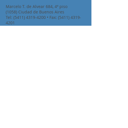
Marcelo T. de Alvear 684, 4º piso
(1058) Ciudad de Buenos Aires
Tel:
(5411) 4319-4200
• Fax:
(5411) 4319-
4201
Mail:
argentina.afics@gmail.com